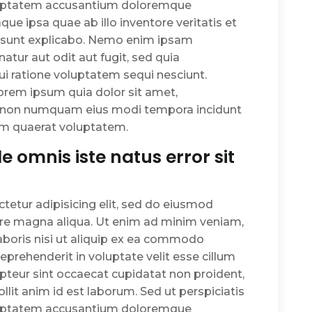
oluptatem accusantium doloremque
e ipsa quae ab illo inventore veritatis et
a sunt explicabo. Nemo enim ipsam
atur aut odit aut fugit, sed quia
i ratione voluptatem sequi nesciunt.
orem ipsum quia dolor sit amet,
uia non numquam eius modi tempora incidunt
am quaerat voluptatem.
e omnis iste natus error sit
tetur adipisicing elit, sed do eiusmod
ore magna aliqua. Ut enim ad minim veniam,
aboris nisi ut aliquip ex ea commodo
reprehenderit in voluptate velit esse cillum
cepteur sint occaecat cupidatat non proident,
ollit anim id est laborum. Sed ut perspiciatis
oluptatem accusantium doloremque