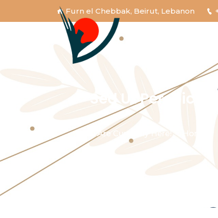
Furn el Chebbak, Beirut, Lebanon
Sed Ut Perspiciat
You Are Currently Here!
Home