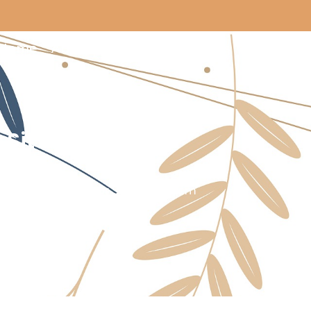
Home
About
Programs & Events
r Sit Voluptatem -
is Iste Natus Error Sit Voluptatem