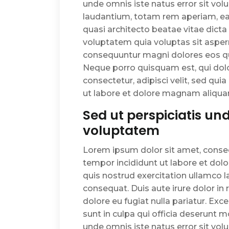
unde omnis iste natus error sit v
laudantium, totam rem aperiam, eaqu
quasi architecto beatae vitae dict
voluptatem quia voluptas sit aspern
consequuntur magni dolores eos qu
Neque porro quisquam est, qui dol
consectetur, adipisci velit, sed q
ut labore et dolore magnam aliqu
Sed ut perspiciatis und
voluptatem
Lorem ipsum dolor sit amet, consec
tempor incididunt ut labore et dol
quis nostrud exercitation ullamco l
consequat. Duis aute irure dolor in 
dolore eu fugiat nulla pariatur. Ex
sunt in culpa qui officia deserunt m
unde omnis iste natus error sit v