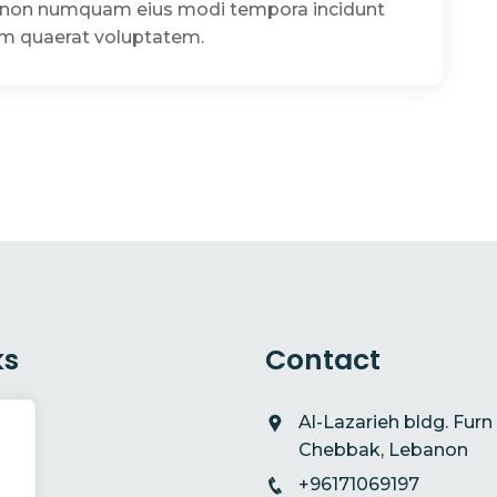
uia non numquam eius modi tempora incidunt
am quaerat voluptatem.
ks
Contact
t
Al-Lazarieh bldg. Furn 
Chebbak, Lebanon
+96171069197