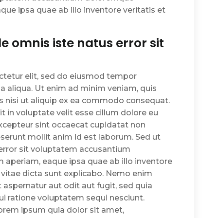
e ipsa quae ab illo inventore veritatis et
e omnis iste natus error sit
ctetur elit, sed do eiusmod tempor
na aliqua. Ut enim ad minim veniam, quis
is nisi ut aliquip ex ea commodo consequat.
it in voluptate velit esse cillum dolore eu
Excepteur sint occaecat cupidatat non
deserunt mollit anim id est laborum. Sed ut
 error sit voluptatem accusantium
aperiam, eaque ipsa quae ab illo inventore
e vitae dicta sunt explicabo. Nemo enim
aspernatur aut odit aut fugit, sed quia
i ratione voluptatem sequi nesciunt.
orem ipsum quia dolor sit amet,